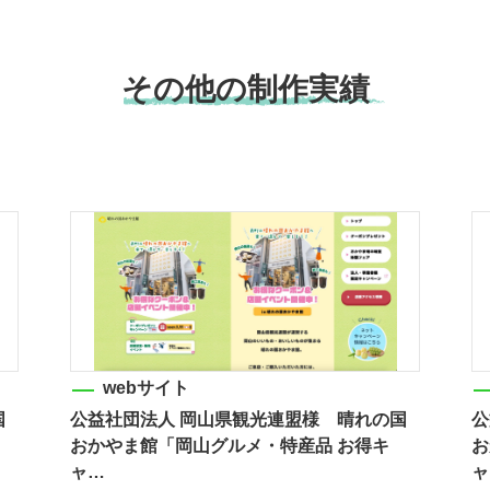
その他の制作実績
webサイト
国
公益社団法人 岡山県観光連盟様 晴れの国
公
おかやま館「岡山グルメ・特産品 お得キ
お
ャ…
ャ